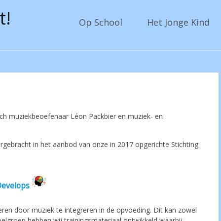
t!
Op School
Het Jonge Kind
gisch muziekbeoefenaar Léon Packbier en muziek- en
ergebracht in het aanbod van onze in 2017 opgerichte Stichting
 Develops
eren door muziek te integreren in de opvoeding. Dit kan zowel
doelgroep hebben wij trainingsmateriaal ontwikkeld waarbij