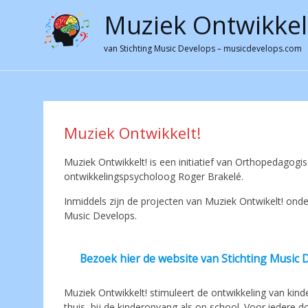
Muziek Ontwikkel
van Stichting Music Develops – musicdevelops.com
Skip
to
content
Muziek Ontwikkelt!
Muziek Ontwikkelt! is een initiatief van Orthopedago
ontwikkelingspsycholoog Roger Brakelé.
Inmiddels zijn de projecten van Muziek Ontwikelt! ond
Music Develops.
Bezoek hier de website van Stichting Music
Muziek Ontwikkelt! stimuleert de ontwikkeling van kind
thuis, bij de kinderopvang als op school. Voor iedere 